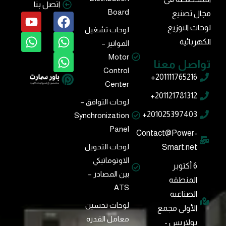
اتصل بنا
Board
مجال تصنيع
لوحات التوزيع
لوحات تشغيل
الكهربائية
المواتير –
Motor
تواصل معنا
Control
201111765216+
Center
201121781312+
لوحات التوافق –
201025397403+
Synchronization
Panel
Contact@Power-
لوحات التحويل
Smart.net
الاوتوماتيكي
6 أﻛﺘﻮﺑﺮ
بين المصادر –
اﻟﻤﻨﻄﻘﻪ
ATS
اﻟﺼﻨﺎﻋﻴﻪ
لوحات تحسين
اﻷوﻟﻰ ﻣﺠﻤﻊ
معامل القدره
ﺑﻮﻻرﻳﺲ -