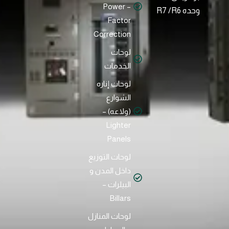
– Power
وﺣﺪه R7 /R6
Factor
Correction
لوحات
الخدمات
لوحات إناره
الشوارع
(ولاعه) –
Lighter
Panels
لوحات التوزيع
داخل المدن و
البيلرات –
Billars
لوحات المنازل