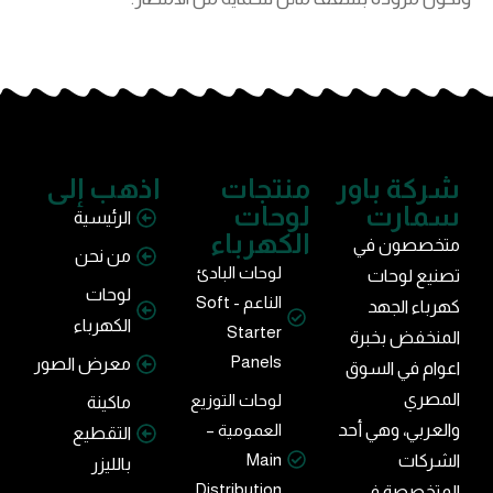
شركة باور
منتجات
اذهب إلى
سمارت
لوحات
الرئيسية
الكهرباء
متخصصون في
من نحن
لوحات البادئ
تصنيع لوحات
لوحات
الناعم - Soft
كهرباء الجهد
الكهرباء
Starter
المنخفض بخبرة
Panels
معرض الصور
اعوام في السوق
المصري
لوحات التوزيع
ماكينة
والعربي، وهي أحد
العمومية –
التقطيع
Main
الشركات
بالليزر
Distribution
المتخصصة فى