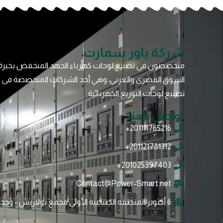
شركة باور سمارت
متخصصون في تصنيع لوحات كهرباء الجهد المنخفض بخبرة 
السوق المصري والعربي، وهي أحد الشركات المتخصصة فى 
تصنيع لوحات التوزيع الكهربائية
تواصل معنا
201111765216+
201121781312+
201025397403+
Contact@Power-Smart.net
6 أﻛﺘﻮﺑﺮ اﻟﻤﻨﻄﻘﻪ اﻟﺼﻨﺎﻋﻴﻪ اﻷوﻟﻰ ﻣﺠﻤﻊ ﺑﻮﻻرﻳﺲ - وﺣﺪه R7 /R6